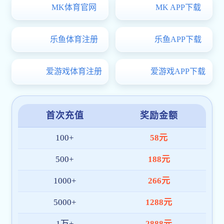
进一步分析，赔率走势不仅仅是数字游戏，它还是心
理战的一部分。对于普通球迷而言，看到伊朗对比利
时的赔率，第一反应往往是“无脑支持比利时”。但专
业玩家更关注的是“冷门指数”。比利时虽然强大，但
面对铁桶阵和快速反击的伊朗，他们能否在90分钟
内撕开防线？历史上，类似强强对话的弱队制造惊喜
的案例并不少见。例如，伊朗在与阿根廷的对抗中展
现出的韧性，就一度让世界震惊。因此，在6月21日
的赔率走势中，如果让球盘（如比利时让两球）的赔
率持续上升，说明市场对“大胜”的信心不足。这可能
意味着，伊朗对比利时的比赛，或许会是一场进球不
多、胶着紧张的拉锯战，而非单方面的屠杀。
现在，让我们跳出技术层面，聊聊这份赔率走势背后
的文化因素。伊朗足球代表着一种信仰和拼搏，而比