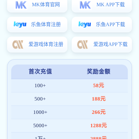
常见问答
友谊赛英格兰克罗地亚对攻赖斯左脚兜射
泪目瞬间
在足球的世界里，有些瞬间注定超越胜负，成为
球迷心中永恒的印记。当英格兰与克罗地亚在友
谊赛中展开激情四溢的对攻大战时，一个看似平
常的夜晚，却因一记左脚兜射而变得不再平凡。
那不仅是球场上技术与力量的碰撞，更是伴随着
泪光与掌声交织的感人...
特罗萨德2026世界杯助攻数据预测 — 详
细说明
2026年世界杯的号角尚未吹响，但关于它的预