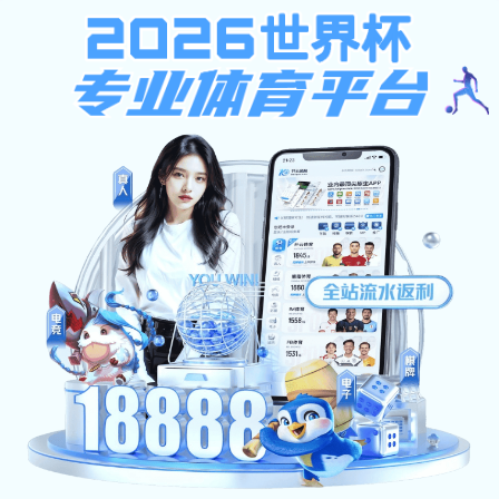
必胜娱乐
· 技术驱动
分享卡片带...
青训潜力雷达...
早期版本以数...
体育热讯
天气更新
周薪最低
账户注册规范
2023 数据安全合规认证，体现必赢亚洲官方网
站-BWIN赛事投注与比分-用科技对用户信息的保
护投入。
D 轮融资