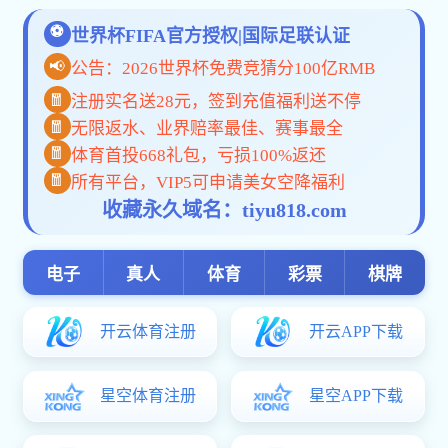
是意志与天赋的碰撞，为这场巅峰对决注入了全新的
戏剧张力。本文将深度剖析这场比赛的转折点，探索
德布劳内如何以一己之力改写战局，以及这一进球对
吉达联合志在夺冠的道路产生的深远影响。
比赛的前半段，客队吉达联合显然陷入了主队精心布
置的防守陷阱中。中场的绞杀让他们的进攻组织显得
支离破碎，核心球员的拿球空间被极度压缩。主队利
用主场之利率先打破僵局，一记远射让他们带着一球
优势进入更衣室。那一刻，无论是现场球迷还是电视
机前的观众，都开始倾向于认为主队将轻松取下胜
利。吉达联合的球员脸上写满了焦虑，他们迫切需要
一粒进球来稳住阵脚，但急躁的传球和失误却让局势
变得更加被动。足球的魅力在于，它永远不会按照预