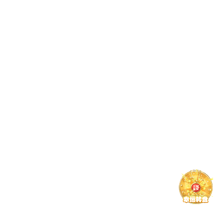
哥伦比亚vs刚果金赛前赔率看点
当国际足联的赛历将哥伦比亚与刚果金这两支风格
迥异的球队推入同...
2026-06-28